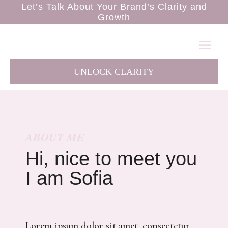
Let’s Talk About Your Brand’s Clarity and
Growth
UNLOCK CLARITY
ABOUT ME
Hi, nice to meet you
I am Sofia
Lorem ipsum dolor sit amet, consectetur